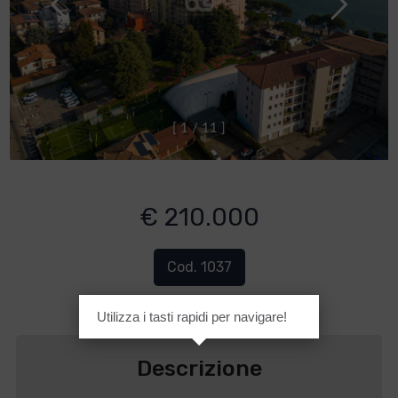
[
1
/
1
1
]
€ 210.000
Cod. 1037
Utilizza i tasti rapidi per navigare!
Descrizione