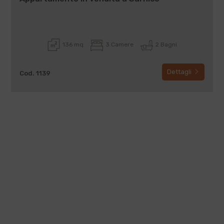
136 mq
3 Camere
2 Bagni
Dettagli
Cod. 1139