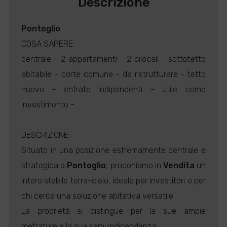
Descrizione
Pontoglio
:
COSA SAPERE:
centrale - 2 appartamenti - 2 bilocali - sottotetto
abitabile - corte comune - da ristrutturare - tetto
nuovo - entrate indipendenti - utile come
investimento -
DESCRIZIONE:
Situato in una posizione estremamente centrale e
strategica a
Pontoglio
, proponiamo in
Vendita
un
intero stabile terra-cielo, ideale per investitori o per
chi cerca una soluzione abitativa versatile.
La proprietà si distingue per la sue ampie
metrature e la sua semi indipendenza.