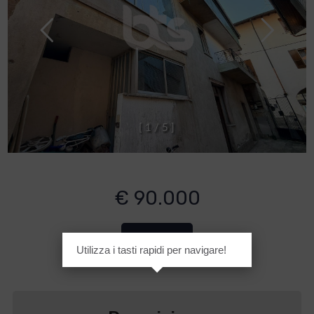
[
1
/
5
]
€ 90.000
Cod. 1109
Utilizza i tasti rapidi per navigare!