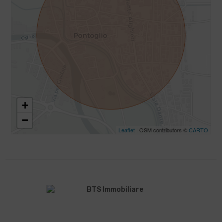
+
−
Leaflet
| OSM contributors ©
CARTO