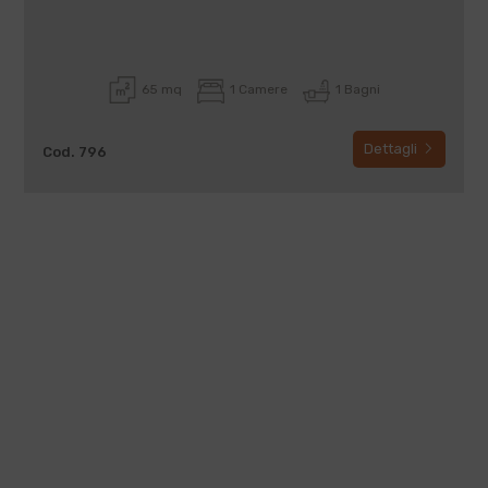
65 mq
1 Camere
1 Bagni
Dettagli
Cod. 796