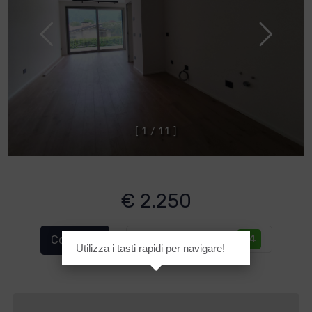
[
1
/
1
1
]
€ 2.250
Classe energetica
:
A4
Cod. 1121
Utilizza i tasti rapidi per navigare!