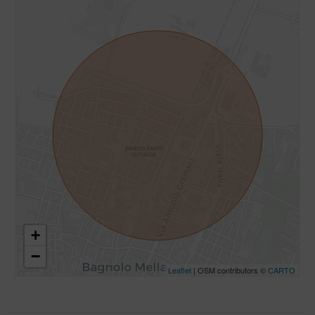
+
−
Leaflet
| OSM contributors ©
CARTO