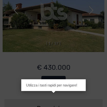
[
1
/
3
7
]
€ 430.000
Cod. 1142
Utilizza i tasti rapidi per navigare!