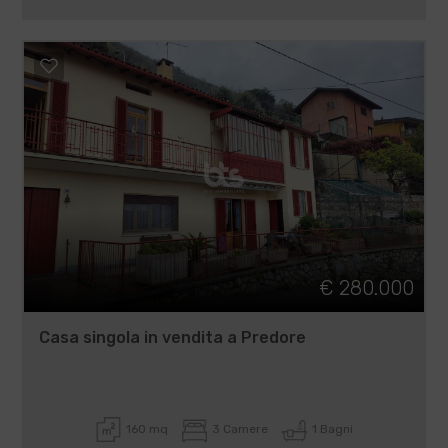
€ 280.000
Casa singola in vendita a Predore
160 mq
3 Camere
1 Bagni