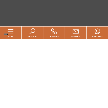
MENU
RICERCA
CHIAMACI
SCRIVICI
WHATSAPP
Home
Chi siamo
In vendita
In affitto