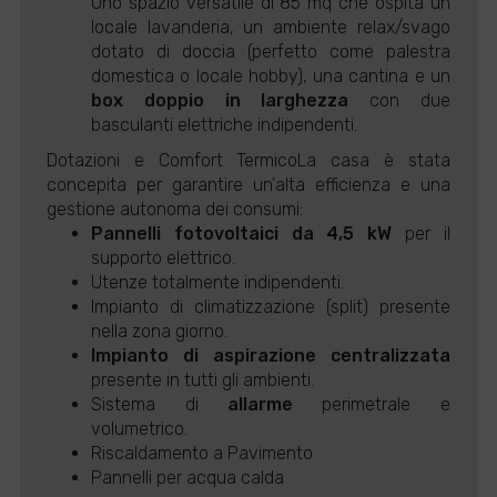
Uno spazio versatile di 85 mq che ospita un
locale lavanderia, un ambiente relax/svago
dotato di doccia (perfetto come palestra
domestica o locale hobby), una cantina e un
box doppio in larghezza
con due
basculanti elettriche indipendenti.
Dotazioni e Comfort TermicoLa casa è stata
concepita per garantire un'alta efficienza e una
gestione autonoma dei consumi:
Pannelli fotovoltaici da 4,5 kW
per il
supporto elettrico.
Utenze totalmente indipendenti.
Impianto di climatizzazione (split) presente
nella zona giorno.
Impianto di aspirazione centralizzata
presente in tutti gli ambienti.
Sistema di
allarme
perimetrale e
volumetrico.
Riscaldamento a Pavimento
Pannelli per acqua calda