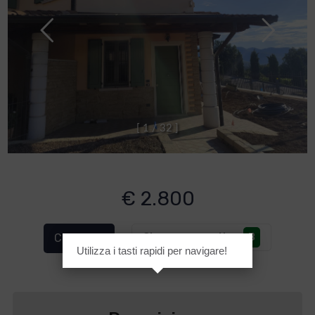
[
1
/
3
2
]
€ 2.800
Classe energetica
:
B
Cod. 1145
Utilizza i tasti rapidi per navigare!