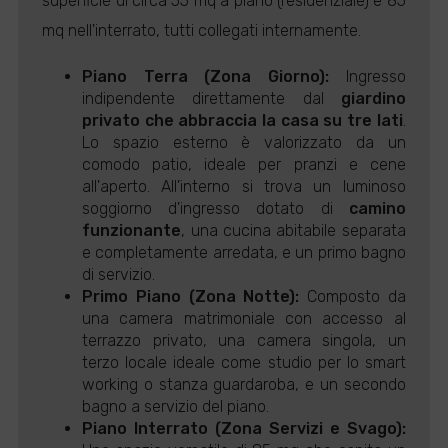
superficie di circa 55 mq a piano (residenziale) e 85
mq nell'interrato, tutti collegati internamente.
Piano Terra (Zona Giorno):
Ingresso
indipendente direttamente dal
giardino
privato che abbraccia la casa su tre lati
.
Lo spazio esterno è valorizzato da un
comodo patio, ideale per pranzi e cene
all'aperto. All'interno si trova un luminoso
soggiorno d'ingresso dotato di
camino
funzionante
, una cucina abitabile separata
e completamente arredata, e un primo bagno
di servizio.
Primo Piano (Zona Notte):
Composto da
una camera matrimoniale con accesso al
terrazzo privato, una camera singola, un
terzo locale ideale come studio per lo smart
working o stanza guardaroba, e un secondo
bagno a servizio del piano.
Piano Interrato (Zona Servizi e Svago):