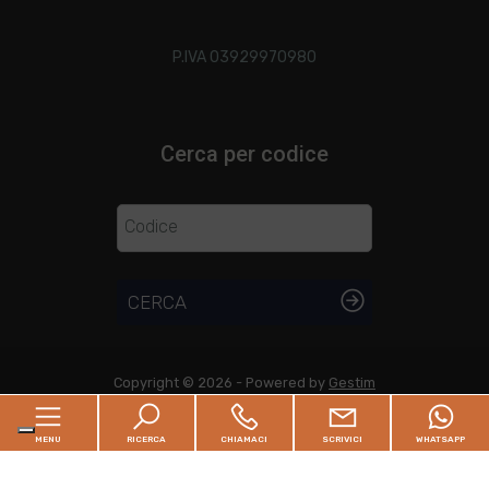
P.IVA 03929970980
Cerca per codice
CERCA
Copyright © 2026 - Powered by
Gestim
Sitemap
-
Privacy Policy
-
Cookie Policy
MENU
RICERCA
CHIAMACI
SCRIVICI
WHATSAPP