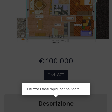
[
1
/
1
0
]
€ 100.000
Cod. 873
Utilizza i tasti rapidi per navigare!
Descrizione