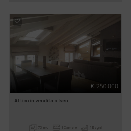
€ 280.000
Attico in vendita a Iseo
70 mq
1 Camere
1 Bagni