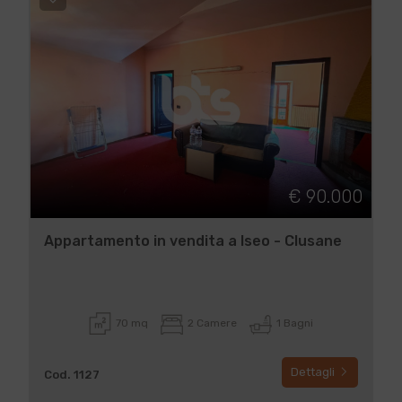
€ 90.000
Appartamento in vendita a Iseo - Clusane
70 mq
2 Camere
1 Bagni
Dettagli
Cod. 1127