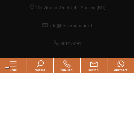
Via Vittorio Veneto, 4 - Sarnico (BG)
info@btsimmobiliare.it
3517173181
P.IVA 03929970980
MENU
RICERCA
CHIAMACI
SCRIVICI
WHATSAPP
Cerca per codice
Home
CERCA
Chi siamo