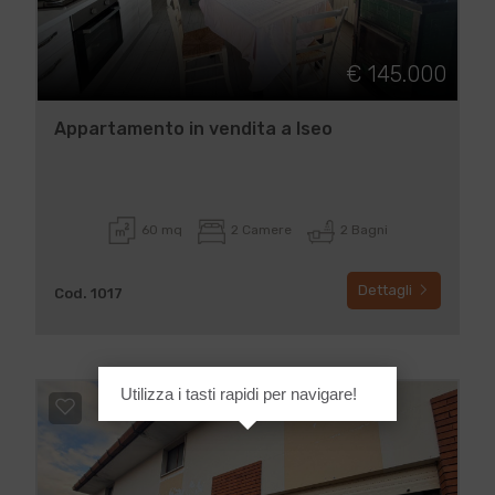
€ 145.000
Appartamento in vendita a Iseo
60 mq
2 Camere
2 Bagni
Dettagli
Cod. 1017
Utilizza i tasti rapidi per navigare!